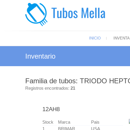
Saltar
al
contenido
Tubos
El más amp
INICIO
INVENTA
Inventario
Familia de tubos: TRIODO HEP
Registros encontrados:
21
12AH8
Stock
Marca
Pais
1
BRIMAR
USA