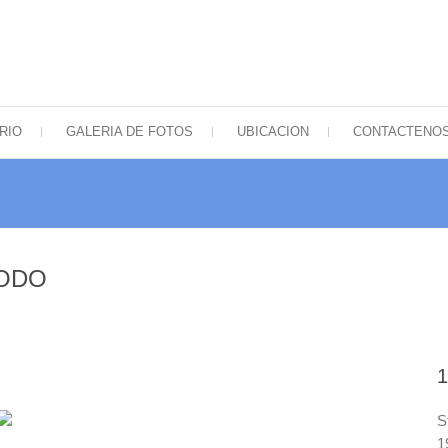
 Mella
lio surtido de tubos electrónicos de Sudamérica
RIO
GALERIA DE FOTOS
UBICACION
CONTACTENO
TODO
S
1