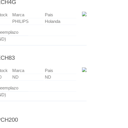
ECH4G
tock
Marca
Pais
PHILIPS
Holanda
eemplazo
ND)
ECH83
tock
Marca
Pais
0
ND
ND
eemplazo
ND)
PCH200