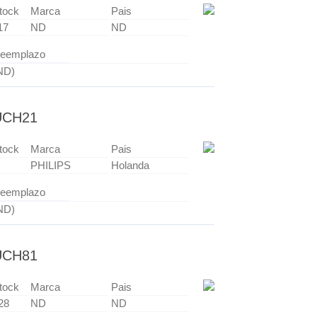
tock
Marca
Pais
17
ND
ND
eemplazo
ND)
UCH21
tock
Marca
Pais
PHILIPS
Holanda
eemplazo
ND)
UCH81
tock
Marca
Pais
28
ND
ND