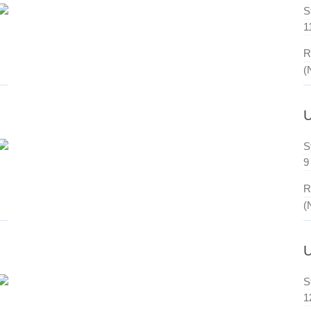
S
1
R
(
S
9
R
(
S
1