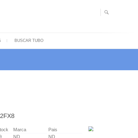
S
BUSCAR TUBO
12FX8
tock
Marca
Pais
9
ND
ND