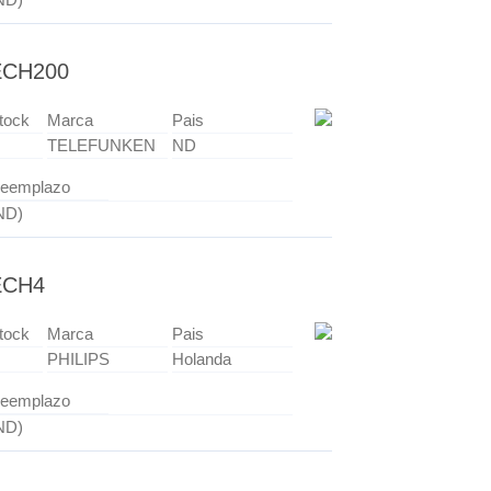
ECH200
tock
Marca
Pais
TELEFUNKEN
ND
eemplazo
ND)
ECH4
tock
Marca
Pais
PHILIPS
Holanda
eemplazo
ND)