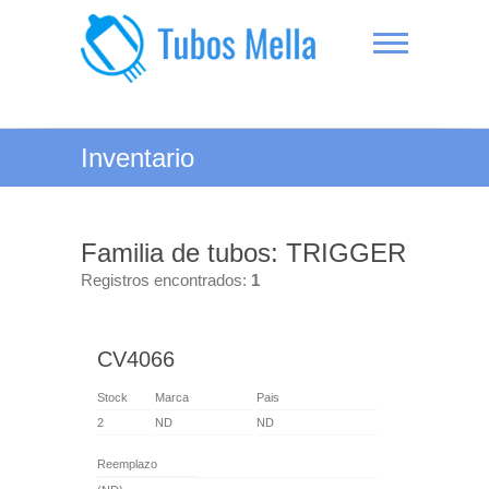
Saltar
al
contenido
Tubos Mella
Inventario
Familia de tubos: TRIGGER
Registros encontrados:
1
CV4066
Stock
Marca
Pais
2
ND
ND
Reemplazo