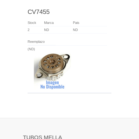
CV7455
Stock
Marca
Pais
2
ND
ND
Reemplazo
(ND)
TUBOS MELLA