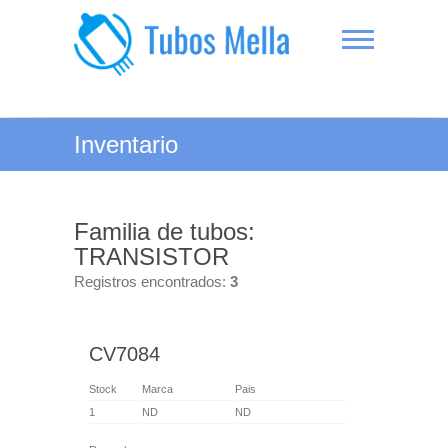
Saltar
al
contenido
Tubos Mella
Inventario
Familia de tubos:
TRANSISTOR
Registros encontrados:
3
CV7084
Stock
Marca
Pais
1
ND
ND