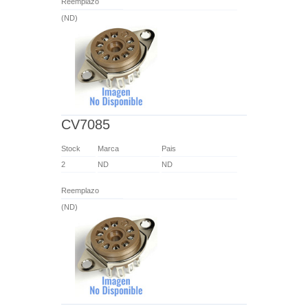
Reemplazo
(ND)
CV7085
Stock
Marca
Pais
2
ND
ND
Reemplazo
(ND)