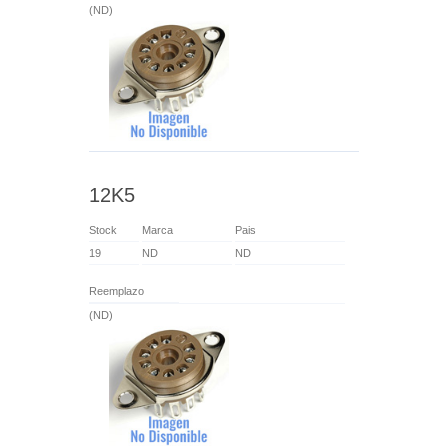
(ND)
12K5
Stock
Marca
Pais
19
ND
ND
Reemplazo
(ND)