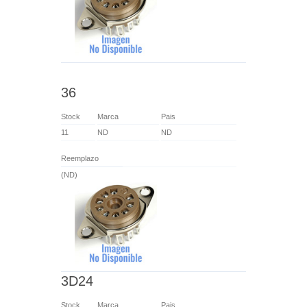
36
Stock
Marca
Pais
11
ND
ND
Reemplazo
(ND)
3D24
Stock
Marca
Pais