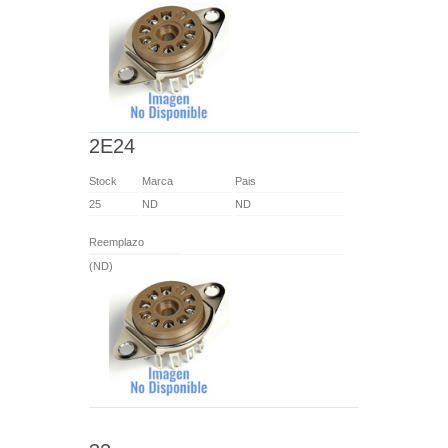
2E24
Stock
Marca
Pais
25
ND
ND
Reemplazo
(ND)