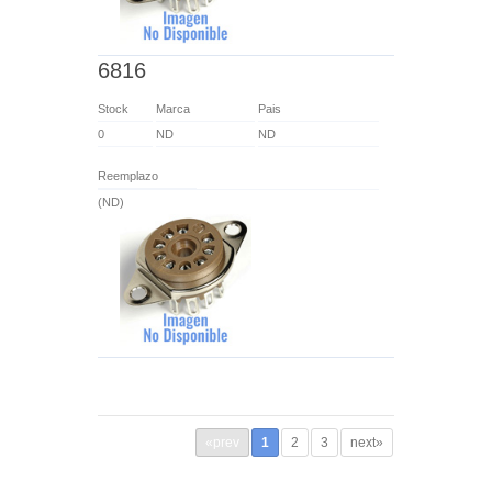
6816
Stock
Marca
Pais
0
ND
ND
Reemplazo
(ND)
«prev
1
2
3
next»