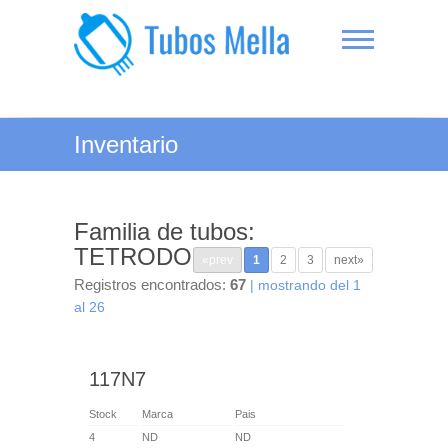
Saltar
al
contenido
Tubos Mella
Inventario
Familia de tubos:
TETRODO
«prev
1
2
3
next»
Registros encontrados:
67
| mostrando del 1
al 26
117N7
Stock
Marca
Pais
4
ND
ND