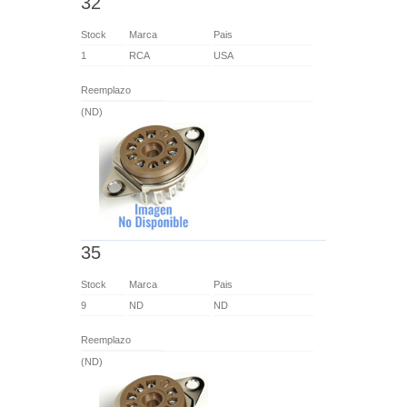
32
Stock
Marca
Pais
1
RCA
USA
Reemplazo
(ND)
35
Stock
Marca
Pais
9
ND
ND
Reemplazo
(ND)