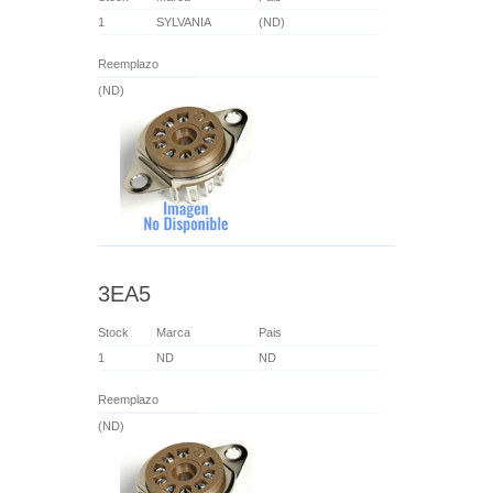
1
SYLVANIA
(ND)
Reemplazo
(ND)
3EA5
Stock
Marca
Pais
1
ND
ND
Reemplazo
(ND)