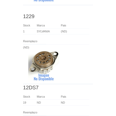
1229
Stock
Marca
Pais
1
SYLVANIA
(ND)
Reemplazo
(ND)
12DS7
Stock
Marca
Pais
19
ND
ND
Reemplazo