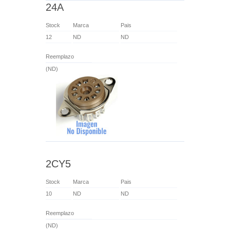
24A
Stock
Marca
Pais
12
ND
ND
Reemplazo
(ND)
2CY5
Stock
Marca
Pais
10
ND
ND
Reemplazo
(ND)