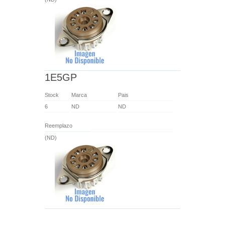
1E5GP
Stock
Marca
Pais
6
ND
ND
Reemplazo
(ND)