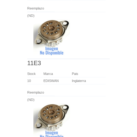
Reemplazo
(ND)
11E3
Stock
Marca
Pais
10
EDISWAN
Inglaterra
Reemplazo
(ND)