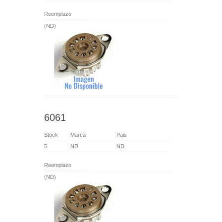
Reemplazo
(ND)
6061
Stock
Marca
Pais
5
ND
ND
Reemplazo
(ND)