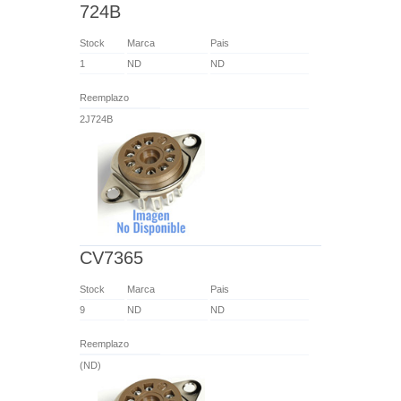
724B
Stock
Marca
Pais
1
ND
ND
Reemplazo
2J724B
CV7365
Stock
Marca
Pais
9
ND
ND
Reemplazo
(ND)