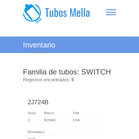
Saltar
al
contenido
Tubos Mella
Inventario
Familia de tubos: SWITCH
Registros encontrados:
5
2J724B
Stock
Marca
Pais
3
BOMAC
USA
Reemplazo