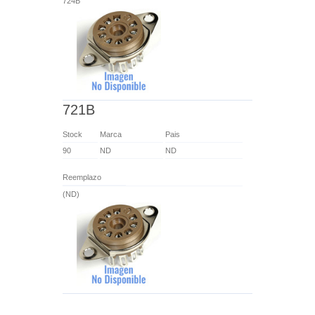
724B
721B
Stock
Marca
Pais
90
ND
ND
Reemplazo
(ND)