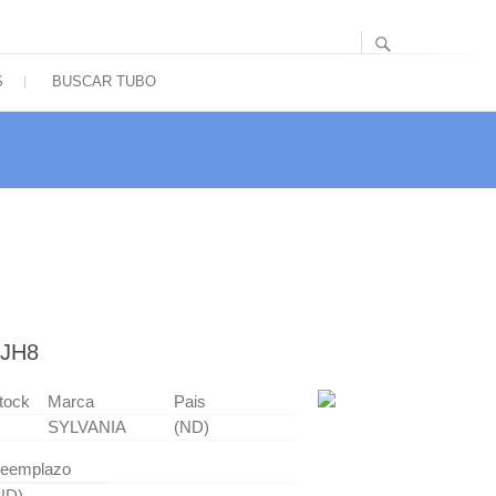
S
BUSCAR TUBO
JH8
tock
Marca
Pais
SYLVANIA
(ND)
eemplazo
ND)