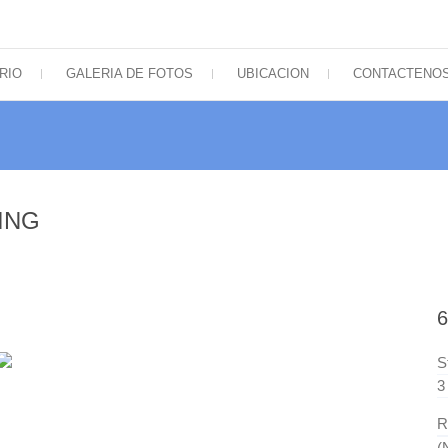
icos de Sudamérica
RIO
GALERIA DE FOTOS
UBICACION
CONTACTENO
HING
6
S
3
R
(