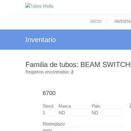
Saltar
al
Tubos Mella
contenido
El más amplio surtido de tubos electrón
INICIO
INVENTA
Inventario
Familia de tubos: BEAM SWITC
Registros encontrados:
2
6700
Stock
Marca
Pais
1
ND
ND
Reemplazo
(ND)