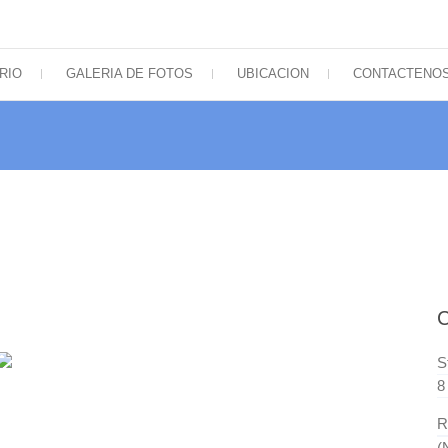
icos de Sudamérica
RIO
GALERIA DE FOTOS
UBICACION
CONTACTENO
S
8
R
(