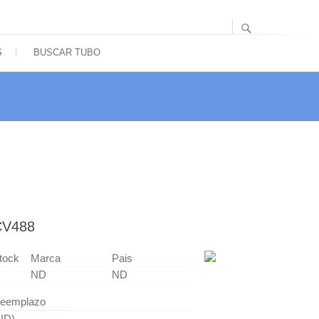
S
BUSCAR TUBO
CV488
tock
Marca
Pais
ND
ND
eemplazo
ND)