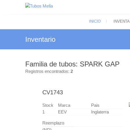
Saltar
al
Tubos Mella
contenido
El más amplio surtido de tubos electrón
INICIO
INVENTA
Inventario
Familia de tubos: SPARK GAP
Registros encontrados:
2
CV1743
Stock
Marca
Pais
1
EEV
Inglaterra
Reemplazo
(ND)