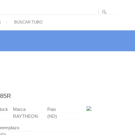
S
BUSCAR TUBO
185R
tock
Marca
Pais
RAYTHEON
(ND)
eemplazo
ND)