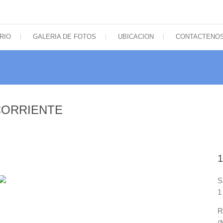
icos de Sudamérica
RIO
GALERIA DE FOTOS
UBICACION
CONTACTENO
 CORRIENTE
S
1
R
(