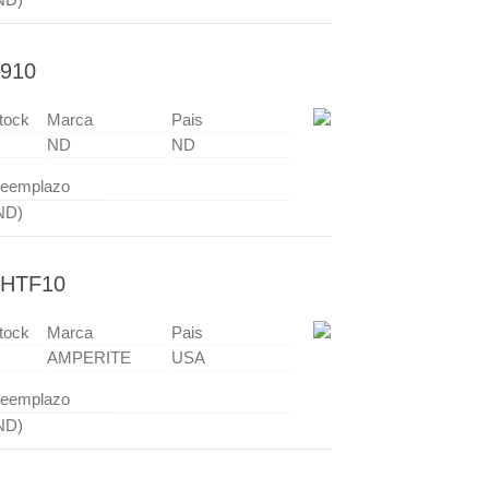
910
tock
Marca
Pais
ND
ND
eemplazo
ND)
1HTF10
tock
Marca
Pais
AMPERITE
USA
eemplazo
ND)