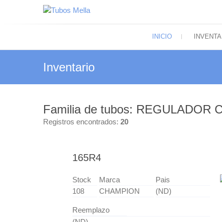
Saltar
al
Tubos Mella
contenido
El más amplio surtido de tubos electrón
INICIO
INVENTA
Inventario
Familia de tubos: REGULADOR
Registros encontrados:
20
165R4
Stock
Marca
Pais
108
CHAMPION
(ND)
Reemplazo
(ND)