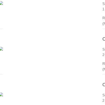
S
1
R
(
S
2
R
(
C
S
2