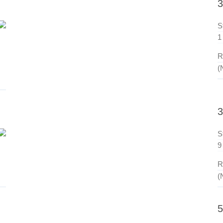
3
S
1
R
(
3
S
9
R
(
5