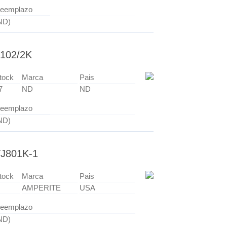
eemplazo
ND)
102/2K
tock
Marca
Pais
7
ND
ND
eemplazo
ND)
J801K-1
tock
Marca
Pais
AMPERITE
USA
eemplazo
ND)