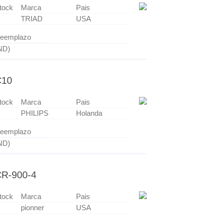
tock
Marca
Pais
TRIAD
USA
eemplazo
ND)
C10
tock
Marca
Pais
PHILIPS
Holanda
eemplazo
ND)
R-900-4
tock
Marca
Pais
pionner
USA