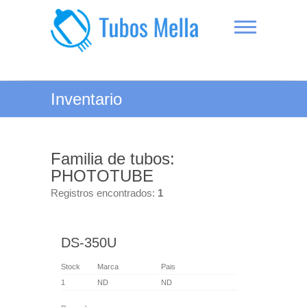
Saltar
al
contenido
Tubos Mella
Inventario
Familia de tubos:
PHOTOTUBE
Registros encontrados:
1
DS-350U
Stock
Marca
Pais
1
ND
ND