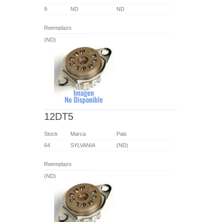
9
ND
ND
Reemplazo
(ND)
12DT5
Stock
Marca
Pais
64
SYLVANIA
(ND)
Reemplazo
(ND)