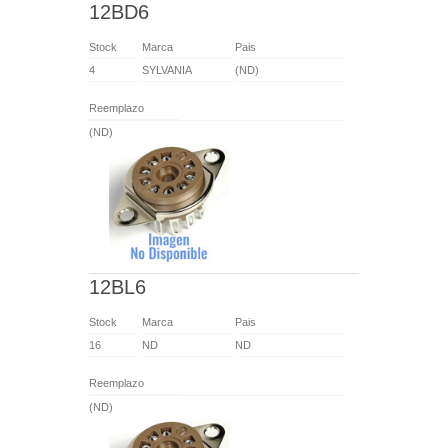
12BD6
Stock
Marca
Pais
4
SYLVANIA
(ND)
Reemplazo
(ND)
12BL6
Stock
Marca
Pais
16
ND
ND
Reemplazo
(ND)