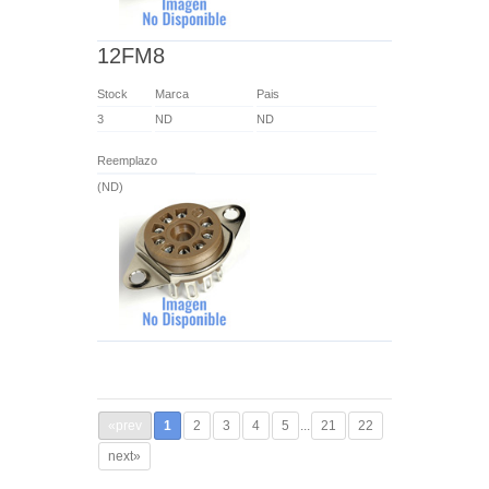
12FM8
Stock
Marca
Pais
3
ND
ND
Reemplazo
(ND)
«prev
1
2
3
4
5
...
21
22
next»