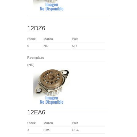
12DZ6
Stock
Marca
Pais
5
ND
ND
Reemplazo
(ND)
12EA6
Stock
Marca
Pais
3
CBS
USA