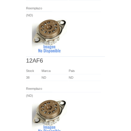
Reemplazo
(ND)
12AF6
Stock
Marca
Pais
38
ND
ND
Reemplazo
(ND)