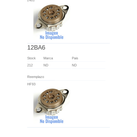
12BA6
Stock
Marca
Pais
212
ND
ND
Reemplazo
HF93