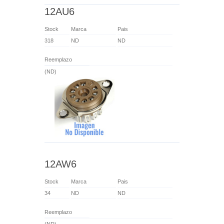
12AU6
Stock
Marca
Pais
318
ND
ND
Reemplazo
(ND)
12AW6
Stock
Marca
Pais
34
ND
ND
Reemplazo
(ND)