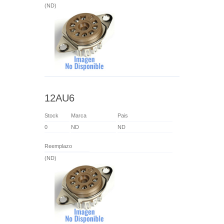
(ND)
12AU6
Stock
Marca
Pais
0
ND
ND
Reemplazo
(ND)