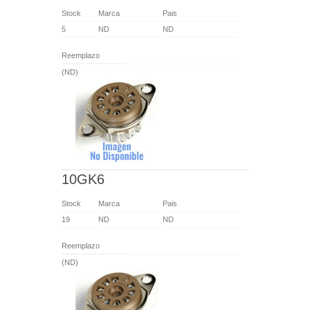
Stock
Marca
Pais
5
ND
ND
Reemplazo
(ND)
10GK6
Stock
Marca
Pais
19
ND
ND
Reemplazo
(ND)