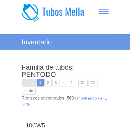
Saltar
al
contenido
Tubos Mella
Inventario
Familia de tubos:
PENTODO
«prev
1
2
3
4
5
...
21
22
next»
Registros encontrados:
569
| mostrando del 1
al 26
10CW5