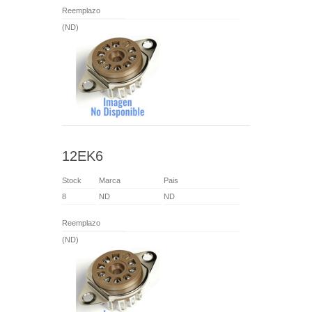
Reemplazo
(ND)
12EK6
Stock
Marca
Pais
8
ND
ND
Reemplazo
(ND)