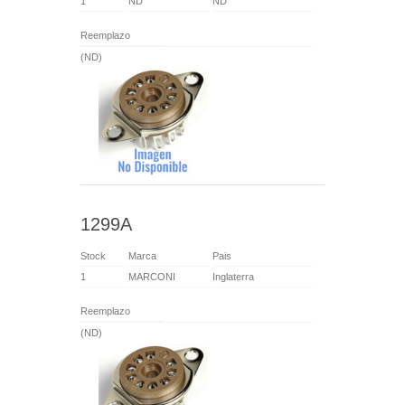
1
ND
ND
Reemplazo
(ND)
1299A
Stock
Marca
Pais
1
MARCONI
Inglaterra
Reemplazo
(ND)