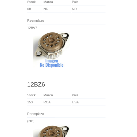
Stock
Marca
Pais
68
ND
ND
Reemplazo
12BV7
12BZ6
Stock
Marca
Pais
153
RCA
USA
Reemplazo
(ND)