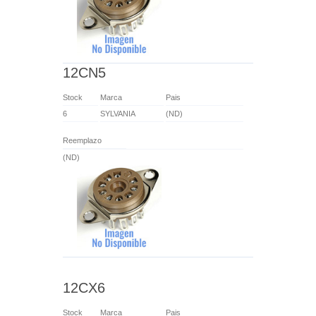
12CN5
Stock
Marca
Pais
6
SYLVANIA
(ND)
Reemplazo
(ND)
12CX6
Stock
Marca
Pais