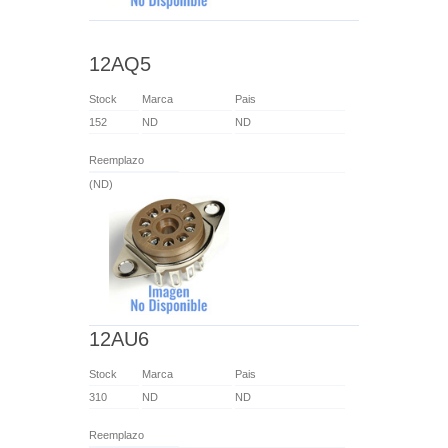
12AQ5
Stock
Marca
Pais
152
ND
ND
Reemplazo
(ND)
12AU6
Stock
Marca
Pais
310
ND
ND
Reemplazo