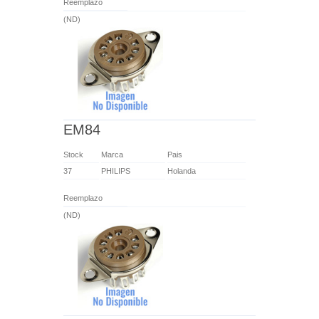
Reemplazo
(ND)
EM84
Stock
Marca
Pais
37
PHILIPS
Holanda
Reemplazo
(ND)