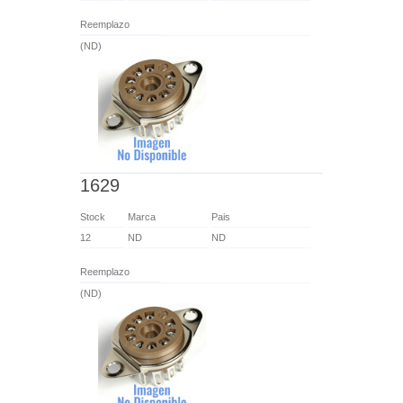
Reemplazo
(ND)
1629
Stock
Marca
Pais
12
ND
ND
Reemplazo
(ND)