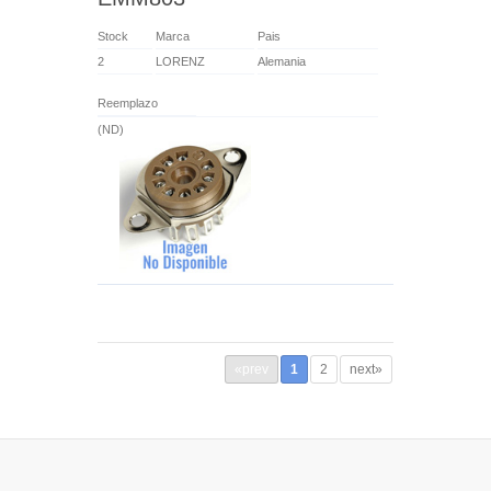
Stock
Marca
Pais
2
LORENZ
Alemania
Reemplazo
(ND)
«prev
1
2
next»