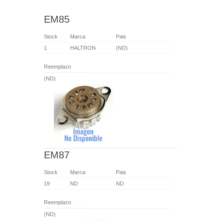
EM85
Stock
Marca
Pais
1
HALTRON
(ND)
Reemplazo
(ND)
EM87
Stock
Marca
Pais
19
ND
ND
Reemplazo
(ND)