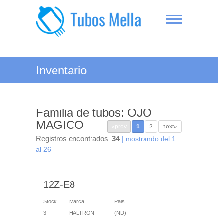
Saltar
al
contenido
Tubos Mella
Inventario
Familia de tubos: OJO
MAGICO
«prev
1
2
next»
Registros encontrados:
34
| mostrando del 1
al 26
12Z-E8
Stock
Marca
Pais
3
HALTRON
(ND)