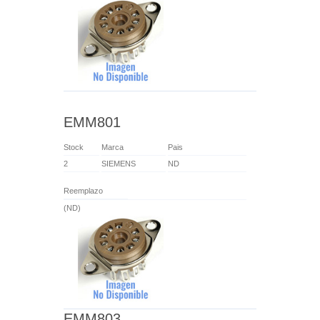
EMM801
Stock
Marca
Pais
2
SIEMENS
ND
Reemplazo
(ND)
EMM803