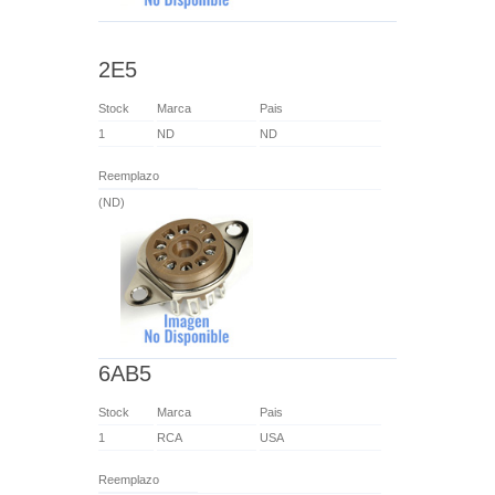
2E5
Stock
Marca
Pais
1
ND
ND
Reemplazo
(ND)
6AB5
Stock
Marca
Pais
1
RCA
USA
Reemplazo