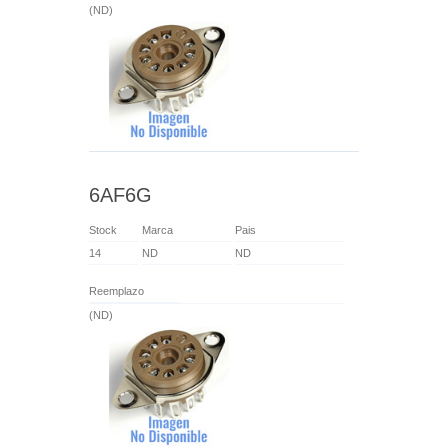
(ND)
6AF6G
Stock
Marca
Pais
14
ND
ND
Reemplazo
(ND)