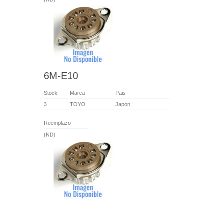
6M-E10
Stock
Marca
Pais
3
TOYO
Japon
Reemplazo
(ND)