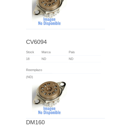
CV6094
Stock
Marca
Pais
18
ND
ND
Reemplazo
(ND)
DM160