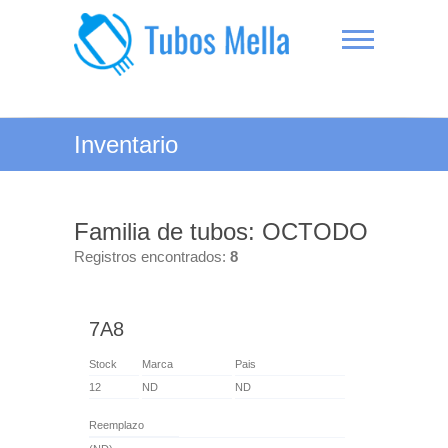
Saltar
al
contenido
Tubos Mella
Inventario
Familia de tubos: OCTODO
Registros encontrados:
8
7A8
Stock
Marca
Pais
12
ND
ND
Reemplazo