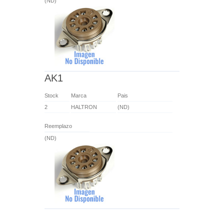
(ND)
AK1
Stock
Marca
Pais
2
HALTRON
(ND)
Reemplazo
(ND)