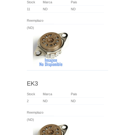
Stock
Marca
Pais
11
ND
ND
Reemplazo
(ND)
EK3
Stock
Marca
Pais
2
ND
ND
Reemplazo
(ND)