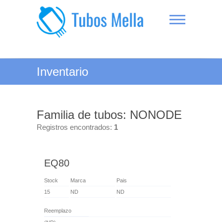
Saltar
al
contenido
Tubos Mella
Inventario
Familia de tubos: NONODE
Registros encontrados:
1
EQ80
Stock
Marca
Pais
15
ND
ND
Reemplazo