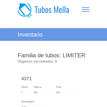
Saltar
al
contenido
Tubos Mella
Inventario
Familia de tubos: LIMITER
Registros encontrados:
1
4371
Stock
Marca
Pais
1
ND
ND
Reemplazo