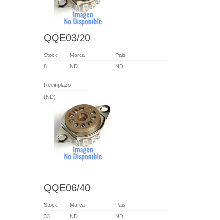
QQE03/20
Stock
Marca
Pais
8
ND
ND
Reemplazo
(ND)
QQE06/40
Stock
Marca
Pais
33
ND
ND