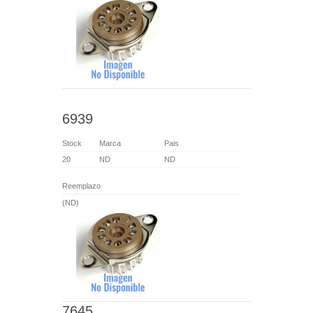
6939
Stock
Marca
Pais
20
ND
ND
Reemplazo
(ND)
7645