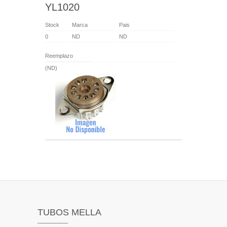
YL1020
Stock
Marca
Pais
0
ND
ND
Reemplazo
(ND)
TUBOS MELLA