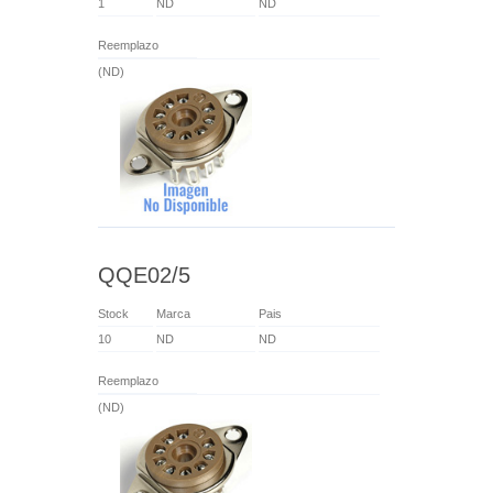
1
ND
ND
Reemplazo
(ND)
QQE02/5
Stock
Marca
Pais
10
ND
ND
Reemplazo
(ND)