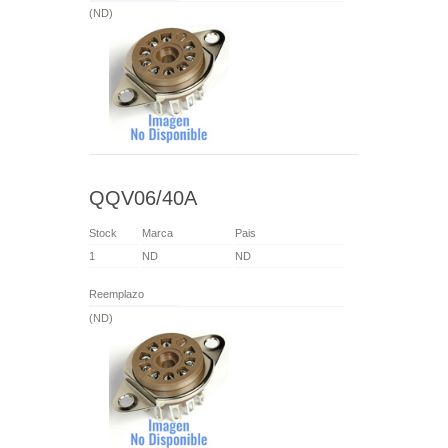
(ND)
QQV06/40A
Stock
Marca
Pais
1
ND
ND
Reemplazo
(ND)