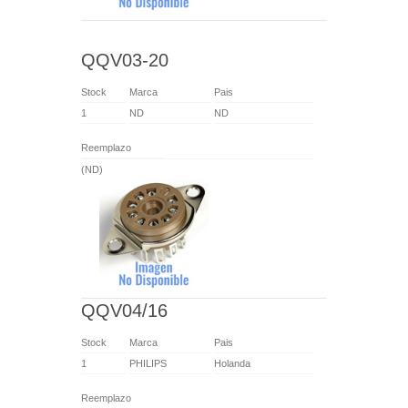
QQV03-20
Stock
Marca
Pais
1
ND
ND
Reemplazo
(ND)
QQV04/16
Stock
Marca
Pais
1
PHILIPS
Holanda
Reemplazo