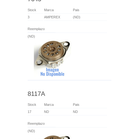
Stock
Marca
Pais
3
AMPEREX
(ND)
Reemplazo
(ND)
8117A
Stock
Marca
Pais
17
ND
ND
Reemplazo
(ND)