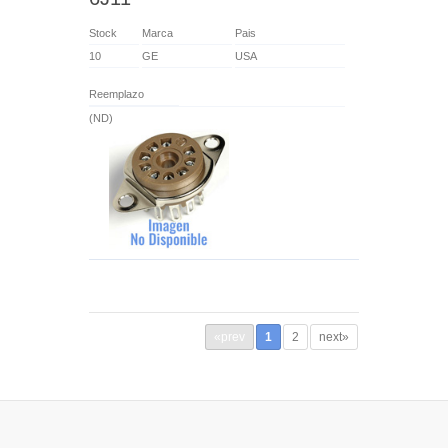
Stock
Marca
Pais
10
GE
USA
Reemplazo
(ND)
«prev
1
2
next»