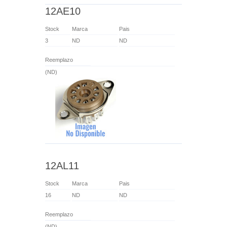
12AE10
Stock
Marca
Pais
3
ND
ND
Reemplazo
(ND)
12AL11
Stock
Marca
Pais
16
ND
ND
Reemplazo
(ND)