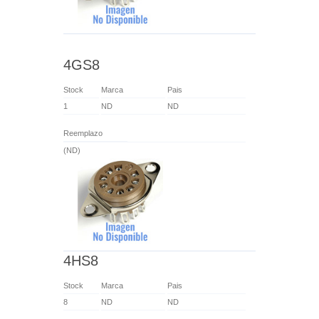
4GS8
Stock
Marca
Pais
1
ND
ND
Reemplazo
(ND)
4HS8
Stock
Marca
Pais
8
ND
ND