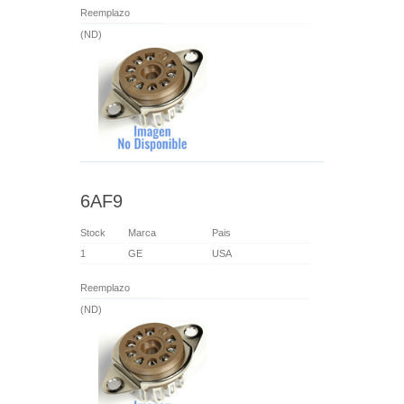
Reemplazo
(ND)
6AF9
Stock
Marca
Pais
1
GE
USA
Reemplazo
(ND)