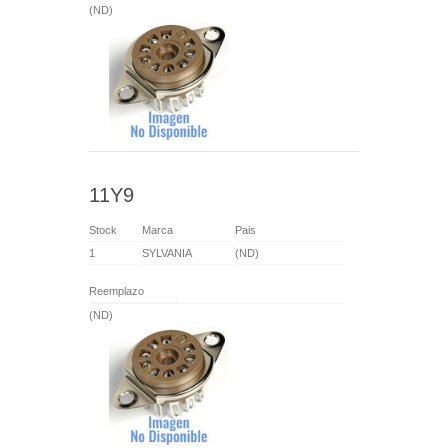
(ND)
11Y9
Stock
Marca
Pais
1
SYLVANIA
(ND)
Reemplazo
(ND)