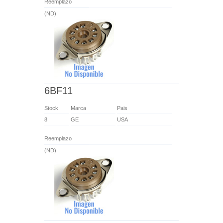
Reemplazo
(ND)
6BF11
Stock
Marca
Pais
8
GE
USA
Reemplazo
(ND)