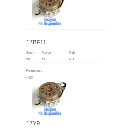
17BF11
Stock
Marca
Pais
20
ND
ND
Reemplazo
(ND)
17Y9