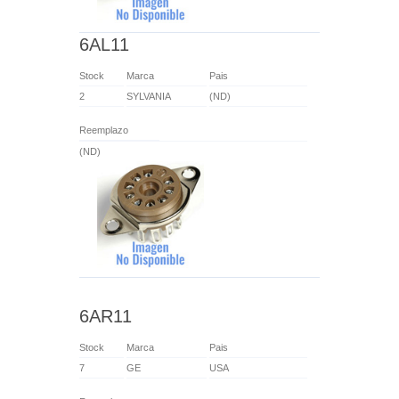
6AL11
Stock
Marca
Pais
2
SYLVANIA
(ND)
Reemplazo
(ND)
6AR11
Stock
Marca
Pais
7
GE
USA