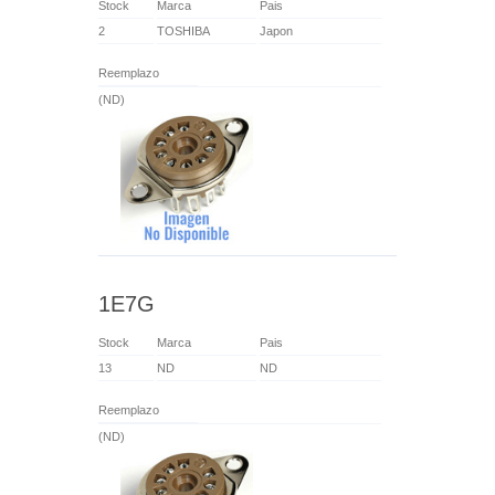
Stock
Marca
Pais
2
TOSHIBA
Japon
Reemplazo
(ND)
1E7G
Stock
Marca
Pais
13
ND
ND
Reemplazo
(ND)