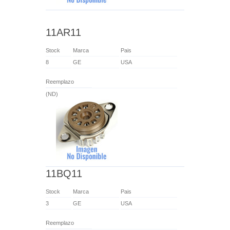
11AR11
Stock
Marca
Pais
8
GE
USA
Reemplazo
(ND)
11BQ11
Stock
Marca
Pais
3
GE
USA
Reemplazo