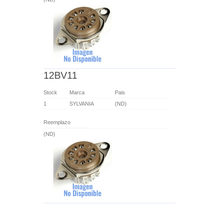
12BV11
Stock
Marca
Pais
1
SYLVANIA
(ND)
Reemplazo
(ND)