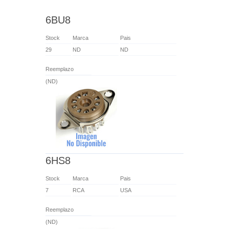
6BU8
Stock
Marca
Pais
29
ND
ND
Reemplazo
(ND)
6HS8
Stock
Marca
Pais
7
RCA
USA
Reemplazo
(ND)