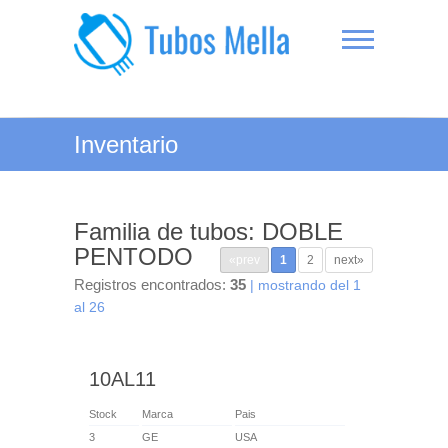
Saltar
al
contenido
Tubos Mella
Inventario
Familia de tubos: DOBLE
PENTODO
«prev
1
2
next»
Registros encontrados:
35
| mostrando del 1
al 26
10AL11
Stock
Marca
Pais
3
GE
USA