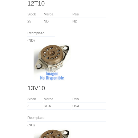
12T10
Stock
Marca
Pais
25
ND
ND
Reemplazo
(ND)
13V10
Stock
Marca
Pais
3
RCA
USA
Reemplazo
(ND)