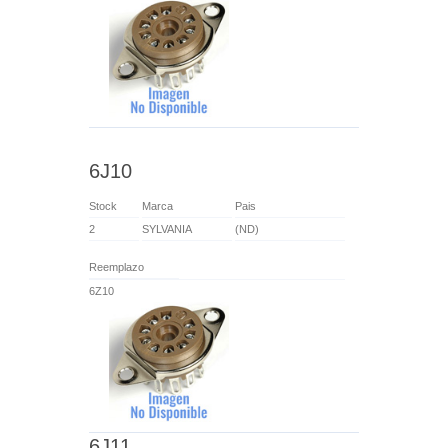
6J10
Stock
Marca
Pais
2
SYLVANIA
(ND)
Reemplazo
6Z10
6J11