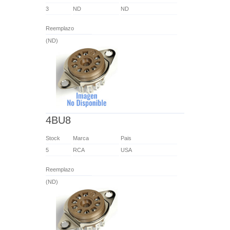
3
ND
ND
Reemplazo
(ND)
4BU8
Stock
Marca
Pais
5
RCA
USA
Reemplazo
(ND)