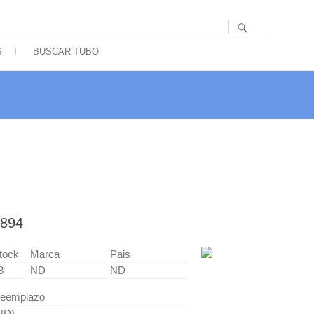
S
BUSCAR TUBO
894
tock
Marca
Pais
3
ND
ND
eemplazo
ND)