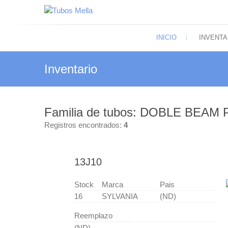
Saltar
al
Tubos Mella
contenido
El más amplio surtido de tubos electrón
INICIO
INVENTA
Inventario
Familia de tubos: DOBLE BEA
Registros encontrados:
4
13J10
Stock
Marca
Pais
16
SYLVANIA
(ND)
Reemplazo
(ND)