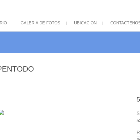
icos de Sudamérica
RIO
GALERIA DE FOTOS
UBICACION
CONTACTENO
M PENTODO
5
S
5
R
(