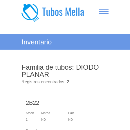
Saltar
al
contenido
Tubos Mella
Inventario
Familia de tubos: DIODO
PLANAR
Registros encontrados:
2
2B22
Stock
Marca
Pais
1
ND
ND