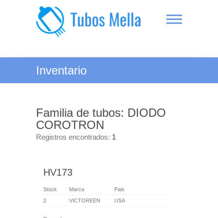
Saltar
al
contenido
Tubos Mella
Inventario
Familia de tubos: DIODO
COROTRON
Registros encontrados:
1
HV173
Stock
Marca
Pais
2
VICTOREEN
USA