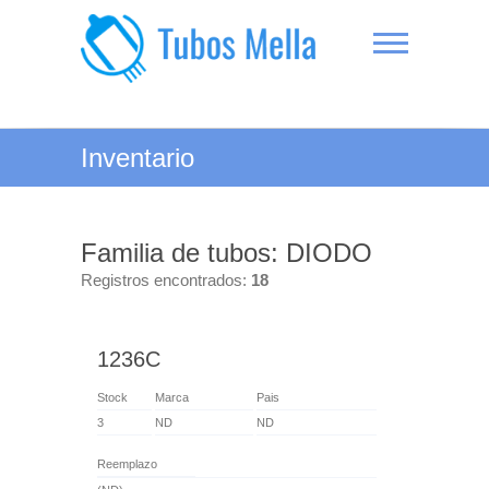
Saltar
al
contenido
Tubos Mella
Inventario
Familia de tubos: DIODO
Registros encontrados:
18
1236C
Stock
Marca
Pais
3
ND
ND
Reemplazo