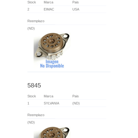
Stock
Marca
Pais
2
EIMAC
USA
Reemplazo
(ND)
5845
Stock
Marca
Pais
1
SYLVANIA
(ND)
Reemplazo
(ND)