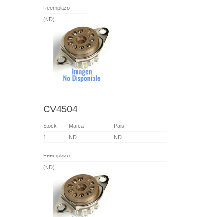
Reemplazo
(ND)
CV4504
Stock
Marca
Pais
1
ND
ND
Reemplazo
(ND)