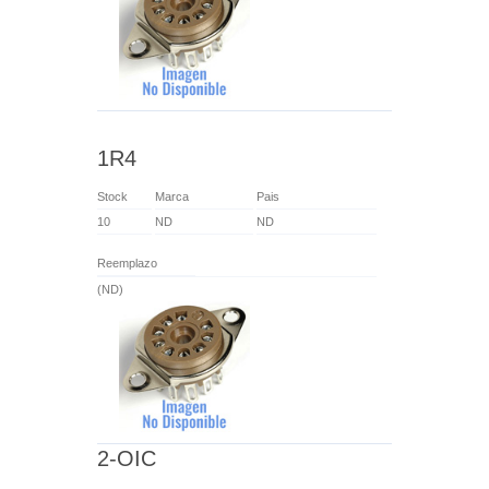
1R4
Stock
Marca
Pais
10
ND
ND
Reemplazo
(ND)
2-OIC