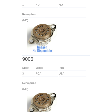
1
ND
ND
Reemplazo
(ND)
9006
Stock
Marca
Pais
3
RCA
USA
Reemplazo
(ND)