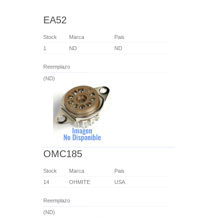
EA52
Stock
Marca
Pais
1
ND
ND
Reemplazo
(ND)
OMC185
Stock
Marca
Pais
14
OHMITE
USA
Reemplazo
(ND)