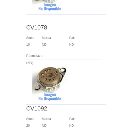
CV1078
Stock
Marca
Pais
10
ND
ND
Reemplazo
(ND)
CV1092
Stock
Marca
Pais
20
ND
ND