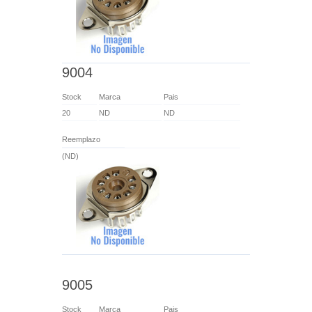
9004
Stock
Marca
Pais
20
ND
ND
Reemplazo
(ND)
9005
Stock
Marca
Pais