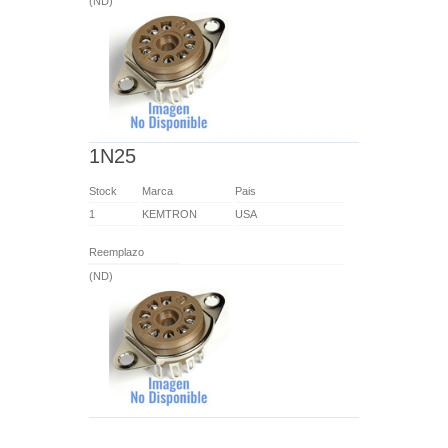
(ND)
1N25
Stock
Marca
Pais
1
KEMTRON
USA
Reemplazo
(ND)