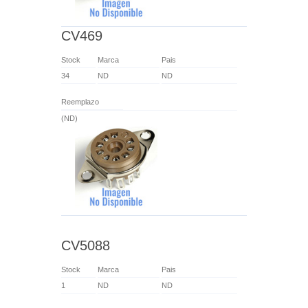
CV469
Stock
Marca
Pais
34
ND
ND
Reemplazo
(ND)
CV5088
Stock
Marca
Pais
1
ND
ND