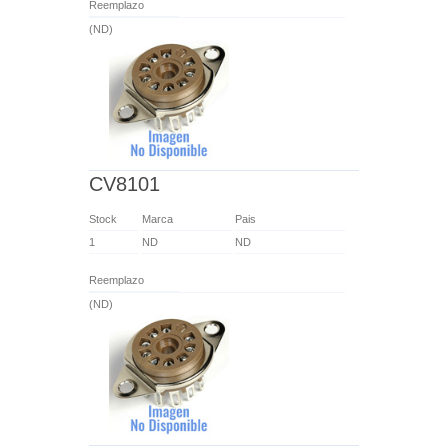
Reemplazo
(ND)
CV8101
Stock
Marca
Pais
1
ND
ND
Reemplazo
(ND)