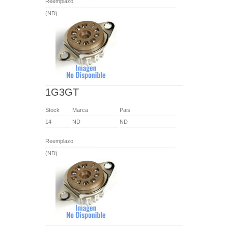
Reemplazo
(ND)
1G3GT
Stock
Marca
Pais
14
ND
ND
Reemplazo
(ND)