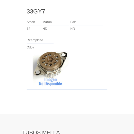
33GY7
Stock
Marca
Pais
12
ND
ND
Reemplazo
(ND)
TUBOS MELLA