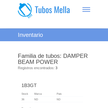
Saltar
al
contenido
Tubos Mella
Inventario
Familia de tubos: DAMPER
BEAM POWER
Registros encontrados:
3
1B3GT
Stock
Marca
Pais
36
ND
ND