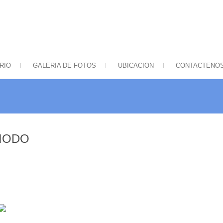
 Mella
lio surtido de tubos electrónicos de Sudamérica
RIO
GALERIA DE FOTOS
UBICACION
CONTACTENO
DIODO