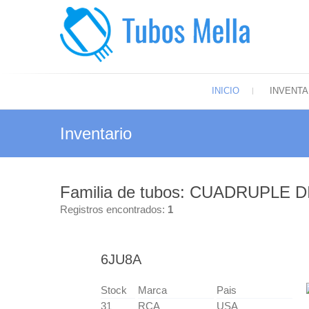
Saltar
al
contenido
Tubos
El más amp
INICIO
INVENTA
Inventario
Familia de tubos: CUADRUPLE 
Registros encontrados:
1
6JU8A
Stock
Marca
Pais
31
RCA
USA