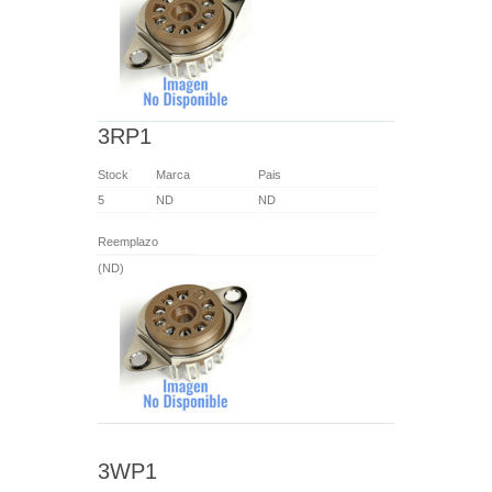
3RP1
Stock
Marca
Pais
5
ND
ND
Reemplazo
(ND)
3WP1