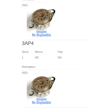
(ND)
3AP4
Stock
Marca
Pais
1
ND
ND
Reemplazo
(ND)