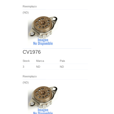
Reemplazo
(ND)
CV1976
Stock
Marca
Pais
3
ND
ND
Reemplazo
(ND)