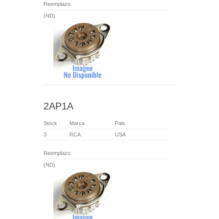
Reemplazo
(ND)
2AP1A
Stock
Marca
Pais
3
RCA
USA
Reemplazo
(ND)