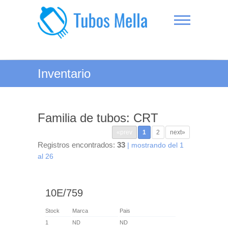
Saltar
al
contenido
Tubos Mella
Inventario
Familia de tubos: CRT
«prev
1
2
next»
Registros encontrados:
33
| mostrando del 1
al 26
10E/759
Stock
Marca
Pais
1
ND
ND