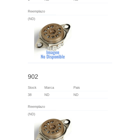
Reemplazo
(ND)
902
Stock
Marca
Pais
38
ND
ND
Reemplazo
(ND)