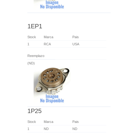
1EP1
Stock
Marca
Pais
1
RCA
USA
Reemplazo
(ND)
1P25
Stock
Marca
Pais
1
ND
ND