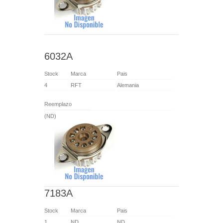
6032A
Stock
Marca
Pais
4
RFT
Alemania
Reemplazo
(ND)
7183A
Stock
Marca
Pais
1
ND
ND