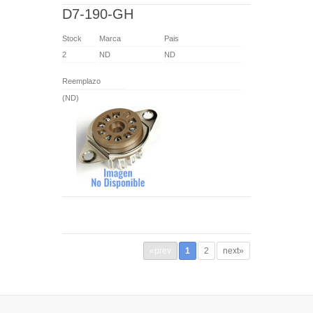
D7-190-GH
Stock
Marca
Pais
2
ND
ND
Reemplazo
(ND)
«prev
1
2
next»