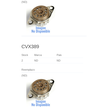
(ND)
CVX389
Stock
Marca
Pais
2
ND
ND
Reemplazo
(ND)