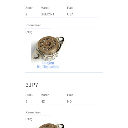
Stock
Marca
Pais
2
DUMONT
USA
Reemplazo
(ND)
3JP7
Stock
Marca
Pais
3
ND
ND
Reemplazo
(ND)