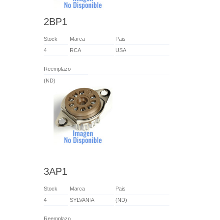
2BP1
Stock
Marca
Pais
4
RCA
USA
Reemplazo
(ND)
3AP1
Stock
Marca
Pais
4
SYLVANIA
(ND)
Reemplazo