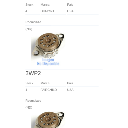
Stock
Marca
Pais
4
DUMONT
USA
Reemplazo
(ND)
3WP2
Stock
Marca
Pais
1
FAIRCHILD
USA
Reemplazo
(ND)