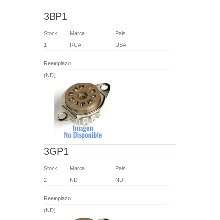
3BP1
Stock
Marca
Pais
1
RCA
USA
Reemplazo
(ND)
3GP1
Stock
Marca
Pais
2
ND
ND
Reemplazo
(ND)