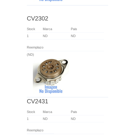
CV2302
Stock
Marca
Pais
1
ND
ND
Reemplazo
(ND)
CV2431
Stock
Marca
Pais
1
ND
ND
Reemplazo