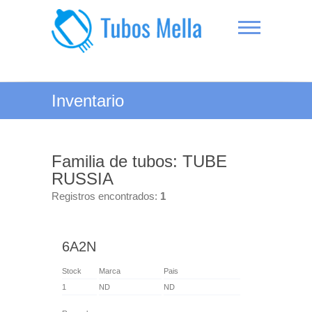
Saltar
al
contenido
Tubos Mella
Inventario
Familia de tubos: TUBE
RUSSIA
Registros encontrados:
1
6A2N
Stock
Marca
Pais
1
ND
ND