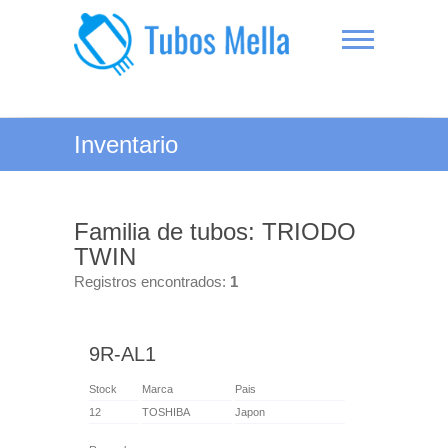
Saltar
al
contenido
Tubos Mella
Inventario
Familia de tubos: TRIODO
TWIN
Registros encontrados:
1
9R-AL1
Stock
Marca
Pais
12
TOSHIBA
Japon